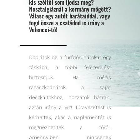
kis széltől sem ijedsz meg?
Nosztalgiáznál a kormány mögött?
Válasz egy autót barátaiddal, vagy
fogd össze a családod is irány a
Velencei-tó!
Dobjátok be a fürfdőruhátokat egy
táskába, a többi felszerelést
biztosítjuk. Ha mégis
ragaszkodnátok a saját
deszkáitokhoz, hozzátok bátran,
aztán irány a víz! Túravezetést is
kérhettek, akár a naplementét is
megnézhetitek a tóról.
Amennyiben nincsenek