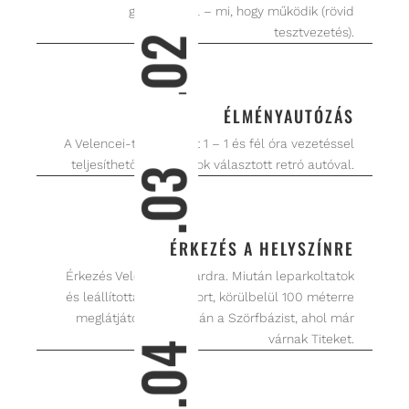
gépjárműről – mi, hogy működik (rövid
tesztvezetés).
.02
ÉLMÉNYAUTÓZÁS
A Velencei-tóig tartó út 1 – 1 és fél óra vezetéssel
teljesíthető az általatok választott retró autóval.
.03
ÉRKEZÉS A HELYSZÍNRE
Érkezés Velencére/Agárdra. Miután leparkoltatok
és leállítottátok a motort, körülbelül 100 méterre
meglátjátok a tópartján a Szörfbázist, ahol már
várnak Titeket.
.04